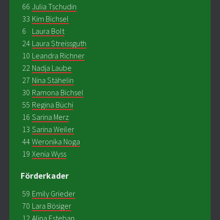
66
Julia Tschudin
33
Kim Bichsel
6
Laura Bolt
24
Laura Streissguth
10
Leandra Richner
22
Nadja Laube
27
Nina Stähelin
30
Ramona Bichsel
55
Regina Büchi
16
Sarina Merz
13
Sarina Weiler
44
Weronika Noga
19
Xenia Wyss
Förderkader
59
Emily Grieder
70
Lara Bösiger
12
Alina Esteban