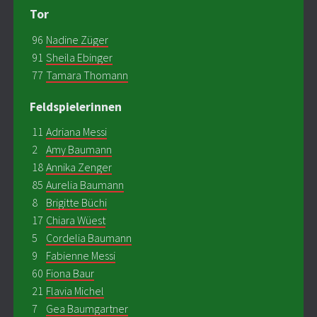
Tor
96
Nadine Züger
91
Sheila Ebinger
77
Tamara Thomann
Feldspielerinnen
11
Adriana Messi
2
Amy Baumann
18
Annika Zenger
85
Aurelia Baumann
8
Brigitte Büchi
17
Chiara Wüest
5
Cordelia Baumann
9
Fabienne Messi
60
Fiona Baur
21
Flavia Michel
7
Gea Baumgartner