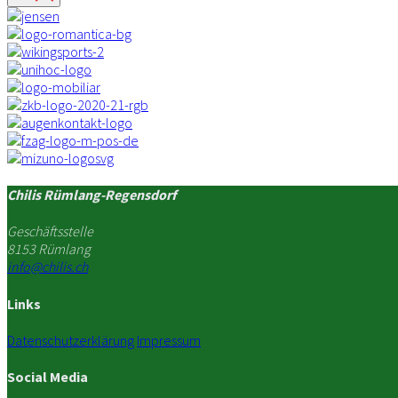
Chilis Rümlang-Regensdorf
Geschäftsstelle
8153 Rümlang
info@chilis.ch
Links
Datenschutzerklärung
Impressum
Social Media