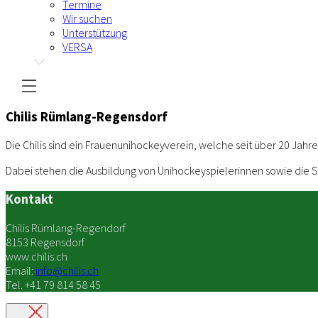
Termine
Wir suchen
Unterstützung
VERSA
Chilis Rümlang-Regensdorf
Die Chilis sind ein Frauenunihockeyverein, welche seit über 20 Jah
Dabei stehen die Ausbildung von Unihockeyspielerinnen sowie die St
Kontakt
Chilis Rümlang-Regendorf
8153 Regensdorf
www.chilis.ch
Email:
info@chilis.ch
Tel. +41 79 814 58 45