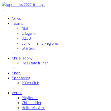
News
Teams
NLB
1. Liga KF
U21 B
Juniorinnen C Regional
Starters
Chilis-Trophy
Resultate früher
Shop
Sponsoring
200er Club
Verein
Mitglieder
Chilis Insider
Helfereinsätze