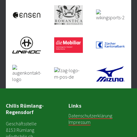
Chilis Rümlang-
Links
Regensdorf
Datenschutzerklärung
Impressum
Geschäftsstelle
8153 Rümlang
info@chilis.ch