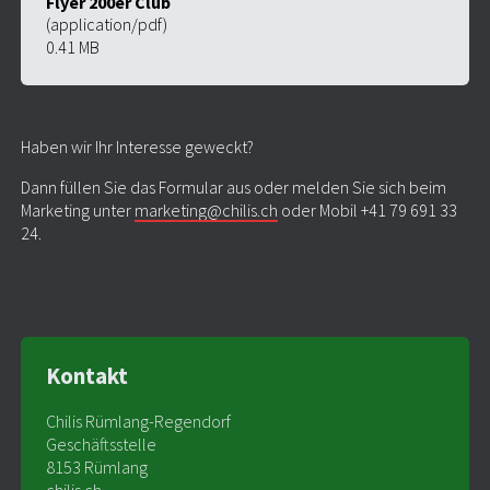
Flyer 200er Club
(application/pdf)
0.41 MB
Haben wir Ihr Interesse geweckt?
Dann füllen Sie das Formular aus oder melden Sie sich beim
Marketing unter
marketing@chilis.ch
oder Mobil +41 79 691 33
24.
Kontakt
Chilis Rümlang-Regendorf
Geschäftsstelle
8153 Rümlang
chilis.ch