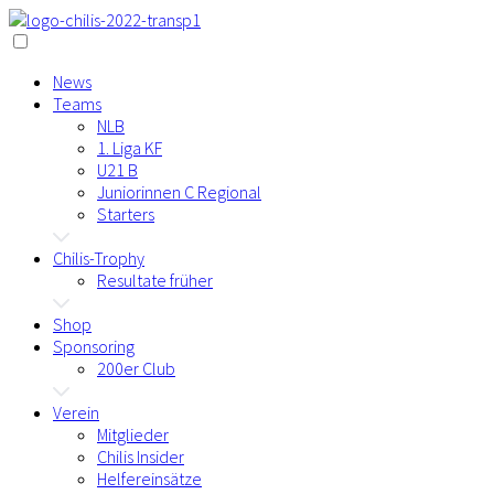
News
Teams
NLB
1. Liga KF
U21 B
Juniorinnen C Regional
Starters
Chilis-Trophy
Resultate früher
Shop
Sponsoring
200er Club
Verein
Mitglieder
Chilis Insider
Helfereinsätze