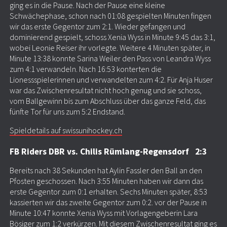
ging es in die Pause. Nach der Pause eine kleine
Schwächephase, schon nach 01:08 gespielten Minuten fingen
wir das erste Gegentor zum 2:1. Wieder gefangen und
dominierend gespielt, schoss Xenia Wyss in Minute 9:45 das 3:1,
wobei Leonie Reiser ihr vorlegte. Weitere 4 Minuten später, in
Minute 13:38 konnte Sarina Weiler den Pass von Leandra Wyss
zum 4:1 verwandeln. Nach 16:53 konterten die
Lionessspielerinnen und verwandelten zum 4:2. Für Anja Huser
war das Zwischenresultat nicht hoch genug und sie schoss,
vom Ballgewinn bis zum Abschluss über das ganze Feld, das
fünfte Tor für uns zum 5:2 Endstand.
Spieldetails auf swissunihockey.ch
FB Riders DBR vs. Chilis Rümlang-Regensdorf 2:3
Bereits nach 38 Sekunden hat Aylin Fassler den Ball an den
Pfosten geschossen. Nach 3:55 Minuten haben wir dann das
erste Gegentor zum 0:1 erhalten. Sechs Minuten später, 8:53
kassierten wir das zweite Gegentor zum 0:2. vor der Pause in
Minute 10:47 konnte Xenia Wyss mit Vorlagengeberin Lara
Bösiger zum 1:2 verkürzen. Mit diesem Zwischenresultat ging es