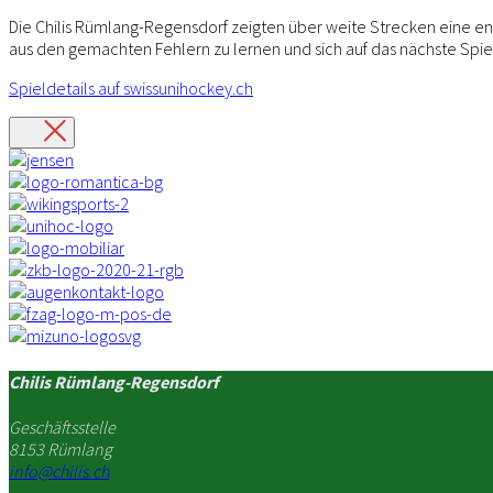
Die Chilis Rümlang-Regensdorf zeigten über weite Strecken eine eng
aus den gemachten Fehlern zu lernen und sich auf das nächste Spiel 
Spieldetails auf swissunihockey.ch
Chilis Rümlang-Regensdorf
Geschäftsstelle
8153 Rümlang
info@chilis.ch