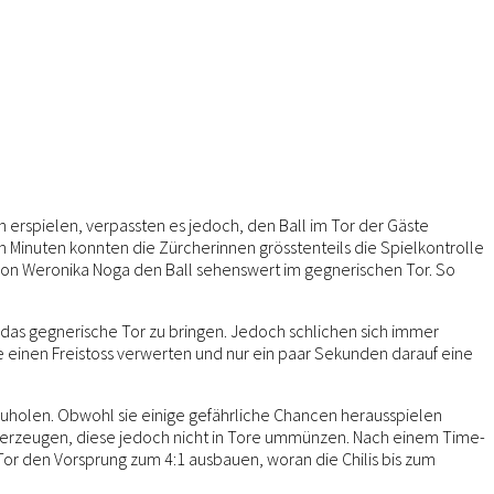
cen erspielen, verpassten es jedoch, den Ball im Tor der Gäste
en Minuten konnten die Zürcherinnen grösstenteils die Spielkontrolle
el von Weronika Noga den Ball sehenswert im gegnerischen Tor. So
f das gegnerische Tor zu bringen. Jedoch schlichen sich immer
e einen Freistoss verwerten und nur ein paar Sekunden darauf eine
fzuholen. Obwohl sie einige gefährliche Chancen herausspielen
ne erzeugen, diese jedoch nicht in Tore ummünzen. Nach einem Time-
 Tor den Vorsprung zum 4:1 ausbauen, woran die Chilis bis zum