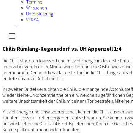
Termine
Wir suchen
Unterstützung
VERSA
Chilis Rümlang-Regensdorf vs. UH Appenzell 1:4
Die Chilis starteten fokussiert und mit viel Energie in das erste Dri
unterzubringen. In der 5. Minute waren es dann die Ostschweizerinne
übernehmen. Dennoch liess das erste Tor für die Chilis lange auf si
endete das erste Drittel mit 1:1.
Im zweiten Drittel versuchten die Chilis, die mangelnde Abschlussef
wieder kleine Unkonzentriertheiten ein, welche zu gefährlichen Geg
weitere Unachtsamkeit der Chilis mit einem Tor bestrafen. Mit einem
Mit viel Energie und Einsatzbereitschaft kamen die Chilis aus der 
konnten, liess ein Treffer vergebens auf sich warten. Sie konnten
out wechselten die Chilis auf 6 Feldspielerinnen. Doch die Gäste li
Schlusspfiff nichts mehr ändern konnten.