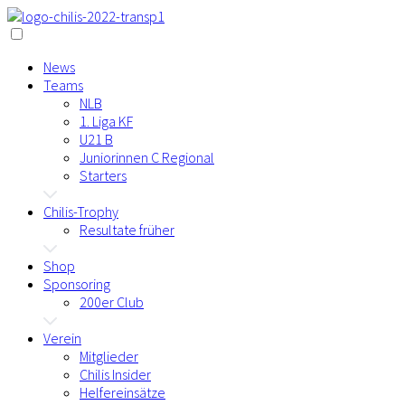
News
Teams
NLB
1. Liga KF
U21 B
Juniorinnen C Regional
Starters
Chilis-Trophy
Resultate früher
Shop
Sponsoring
200er Club
Verein
Mitglieder
Chilis Insider
Helfereinsätze