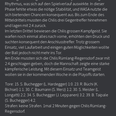
Rhythmus, was sich auf den Spielverlauf auswirkte. In dieser
Phase fehlte etwas die nötige Stabilität, und WASA nutzte die
sich bietenden Chancen konsequent aus. Bis zum Ende des
Mitteldrittels mussten die Chilis drei Gegentreffer hinnehmen
und lagen mit 2:4 zurück.
Im letzten Drittel bewiesen die Chilis grossen Kampfgeist. Sie
warfen noch einmal alles nach vorne, erhöhten den Druck und
suchten konsequent den Anschlusstreffer. Trotz grossem
Einsatz, viel Laufarbeit und einigen guten Möglichkeiten wollte
der Ball jedoch nicht mehr ins Tor.
Am Ende mussten sich die Chilis Rümlang-Regensdorf zwar mit
2:4 geschlagen geben, doch die Mannschaft zeigte eine starke
kämpferische Leistung. Mit diesem Einsatz und Teamgeist
wollen sie in der kommenden Woche in die Playoffs starten.
Tore: 15. S. Buchegger (L. Hardegger) 1:0. 23. R. Büchi (K.
Bichsel) 1:1. 30. C. Baumann (S. Merz) 1:2. 30. S. Meister (L.
Longatti) 2:2. 34. S. Buchegger (J. Leppanen) 3:2. 39. B. Taipale
(S. Buchegger) 4:2.
Strafen: keine Strafen. 1mal 2 Minuten gegen Chilis Rümlang-
Regensdorf.