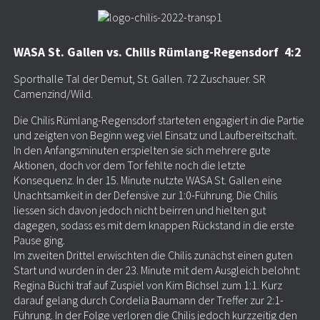
WASA St. Gallen vs. Chilis Rümlang-Regensdorf 4:2
Sporthalle Tal der Demut, St. Gallen. 72 Zuschauer. SR
Camenzind/Wild.
Die Chilis Rümlang-Regensdorf starteten engagiert in die Partie
und zeigten von Beginn weg viel Einsatz und Laufbereitschaft.
In den Anfangsminuten erspielten sie sich mehrere gute
Aktionen, doch vor dem Tor fehlte noch die letzte
Konsequenz. In der 15. Minute nutzte WASA St. Gallen eine
Unachtsamkeit in der Defensive zur 1:0-Führung. Die Chilis
liessen sich davon jedoch nicht beirren und hielten gut
dagegen, sodass es mit dem knappen Rückstand in die erste
Pause ging.
Im zweiten Drittel erwischten die Chilis zunächst einen guten
Start und wurden in der 23. Minute mit dem Ausgleich belohnt:
Regina Büchi traf auf Zuspiel von Kim Bichsel zum 1:1. Kurz
darauf gelang durch Cordelia Baumann der Treffer zur 2:1-
Führung. In der Folge verloren die Chilis jedoch kurzzeitig den