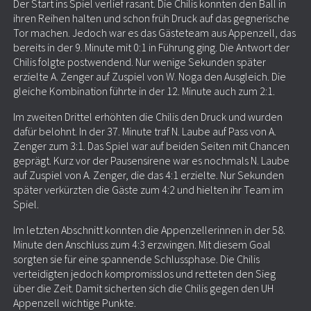
Der Start ins Spiel verlief rasant. Die Chilis konnten den Ball in
ihren Reihen halten und schon früh Druck auf das gegnerische
Tor machen. Jedoch war es das Gästeteam aus Appenzell, das
bereits in der 9. Minute mit 0:1 in Führung ging. Die Antwort der
Chilis folgte postwendend. Nur wenige Sekunden später
erzielte A. Zenger auf Zuspiel von W. Noga den Ausgleich. Die
gleiche Kombination führte in der 12. Minute auch zum 2:1.
Im zweiten Drittel erhöhten die Chilis den Druck und wurden
dafür belohnt. In der 37. Minute traf N. Laube auf Pass von A.
Zenger zum 3:1. Das Spiel war auf beiden Seiten mit Chancen
geprägt. Kurz vor der Pausensirene war es nochmals N. Laube
auf Zuspiel von A. Zenger, die das 4:1 erzielte. Nur Sekunden
später verkürzten die Gäste zum 4:2 und hielten ihr Team im
Spiel.
Im letzten Abschnitt konnten die Appenzellerinnen in der 58.
Minute den Anschluss zum 4:3 erzwingen. Mit diesem Goal
sorgten sie für eine spannende Schlussphase. Die Chilis
verteidigten jedoch kompromisslos und retteten den Sieg
über die Zeit. Damit sicherten sich die Chilis gegen den UH
Appenzell wichtige Punkte.