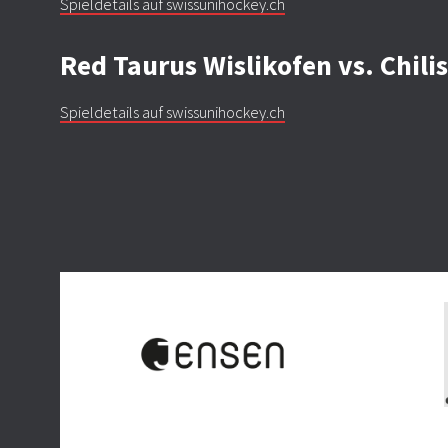
Spieldetails auf swissunihockey.ch
Red Taurus Wislikofen vs. Chil
Spieldetails auf swissunihockey.ch