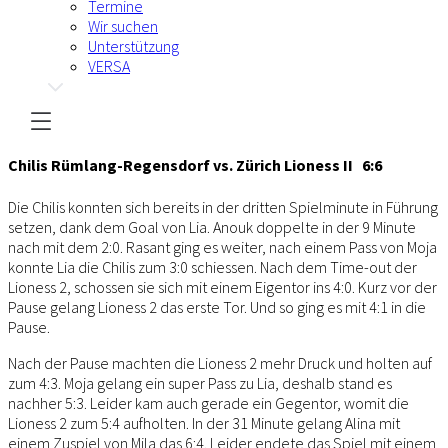
Termine
Wir suchen
Unterstützung
VERSA
Chilis Rümlang-Regensdorf vs. Zürich Lioness II 6:6
Die Chilis konnten sich bereits in der dritten Spielminute in Führung
setzen, dank dem Goal von Lia. Anouk doppelte in der 9 Minute
nach mit dem 2:0. Rasant ging es weiter, nach einem Pass von Moja
konnte Lia die Chilis zum 3:0 schiessen. Nach dem Time-out der
Lioness 2, schossen sie sich mit einem Eigentor ins 4:0. Kurz vor der
Pause gelang Lioness 2 das erste Tor. Und so ging es mit 4:1 in die
Pause.
Nach der Pause machten die Lioness 2 mehr Druck und holten auf
zum 4:3. Moja gelang ein super Pass zu Lia, deshalb stand es
nachher 5:3. Leider kam auch gerade ein Gegentor, womit die
Lioness 2 zum 5:4 aufholten. In der 31 Minute gelang Alina mit
einem Zuspiel von Mila das 6:4. Leider endete das Spiel mit einem