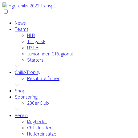
News
Teams
NLB
1. Liga KF
U21 B
Juniorinnen C Regional
Starters
Chilis-Trophy
Resultate früher
Shop
Sponsoring
200er Club
Verein
Mitglieder
Chilis Insider
Helfereinsätze