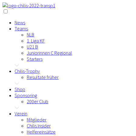
News
Teams
NLB
1. Liga KF
U21 B
Juniorinnen C Regional
Starters
Chilis-Trophy
Resultate früher
Shop
Sponsoring
200er Club
Verein
Mitglieder
Chilis Insider
Helfereinsätze