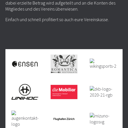
dabei erzielte Betrag wird aufgeteilt und an die Konten des
Mitgliedes und des Vereins überwiesen.
Einfach und schnell profitiert so auch eure Vereinskasse.