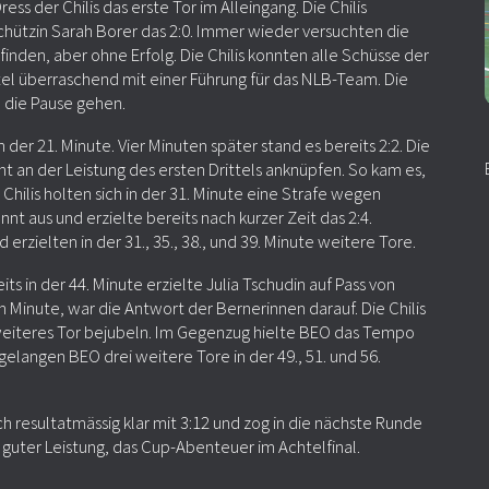
ess der Chilis das erste Tor im Alleingang. Die Chilis
chützin Sarah Borer das 2:0. Immer wieder versuchten die
inden, aber ohne Erfolg. Die Chilis konnten alle Schüsse der
tel überraschend mit einer Führung für das NLB-Team. Die
in die Pause gehen.
 der 21. Minute. Vier Minuten später stand es bereits 2:2. Die
t an der Leistung des ersten Drittels anknüpfen. So kam es,
 Chilis holten sich in der 31. Minute eine Strafe wegen
 aus und erzielte bereits nach kurzer Zeit das 2:4.
rzielten in der 31., 35., 38., und 39. Minute weitere Tore.
its in der 44. Minute erzielte Julia Tschudin auf Pass von
n Minute, war die Antwort der Bernerinnen darauf. Die Chilis
weiteres Tor bejubeln. Im Gegenzug hielte BEO das Tempo
elangen BEO drei weitere Tore in der 49., 51. und 56.
 resultatmässig klar mit 3:12 und zog in die nächste Runde
z guter Leistung, das Cup-Abenteuer im Achtelfinal.