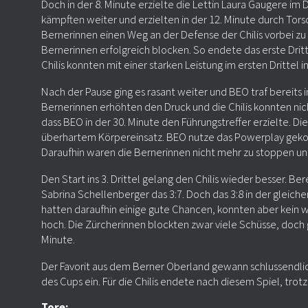
Doch in der 8. Minute erzielte die Lettin Laura Gaugere im Dr
kämpften weiter und erzielten in der 12. Minute durch Tors
Bernerinnen einen Weg an der Defense der Chilis vorbei zu f
Bernerinnen erfolgreich blocken. So endete das erste Drit
Chilis konnten mit einer starken Leistung im ersten Drittel 
Nach der Pause ging es rasant weiter und BEO traf bereits in
Bernerinnen erhöhten den Druck und die Chilis konnten nich
dass BEO in der 30. Minute den Führungstreffer erzielte. Die
überhartem Körpereinsatz. BEO nutze das Powerplay gekonnt
Daraufhin waren die Bernerinnen nicht mehr zu stoppen und e
Den Start ins 3. Drittel gelang den Chilis wieder besser. Bere
Sabrina Schellenberger das 3:7. Doch das 3:8 in der gleiche
hatten daraufhin einige gute Chancen, konnten aber kein 
hoch. Die Zürcherinnen blockten zwar viele Schüsse, doch g
Minute.
Der Favorit aus dem Berner Oberland gewann schlussendlich
des Cups ein. Für die Chilis endete nach diesem Spiel, trot
Tore: