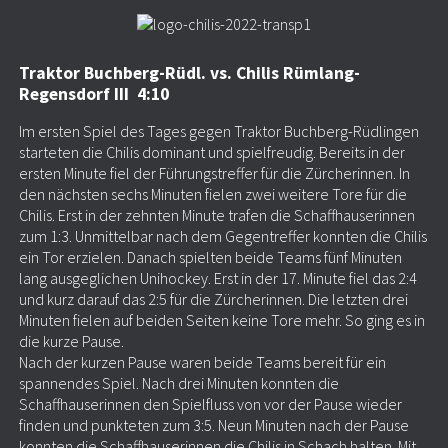
Traktor Buchberg-Rüdl. vs. Chilis Rümlang-
Regensdorf III 4:10
Im ersten Spiel des Tages gegen Traktor Buchberg-Rüdlingen
starteten die Chilis dominant und spielfreudig. Bereits in der
ersten Minute fiel der Führungstreffer für die Zürcherinnen. In
den nächsten sechs Minuten fielen zwei weitere Tore für die
Chilis. Erst in der zehnten Minute trafen die Schaffhauserinnen
zum 1:3. Unmittelbar nach dem Gegentreffer konnten die Chilis
ein Tor erzielen. Danach spielten beide Teams fünf Minuten
lang ausgeglichen Unihockey. Erst in der 17. Minute fiel das 2:4
und kurz darauf das 2:5 für die Zürcherinnen. Die letzten drei
Minuten fielen auf beiden Seiten keine Tore mehr. So ging es in
die kurze Pause.
Nach der kurzen Pause waren beide Teams bereit für ein
spannendes Spiel. Nach drei Minuten konnten die
Schaffhauserinnen den Spielfluss von vor der Pause wieder
finden und punkteten zum 3:5. Neun Minuten nach der Pause
konnten die Schaffhauserinnen die Chilis in Schach halten. Mit