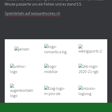
Minute passierte uns ein Fehler und es stand 5:5.
Spieldetails auf swissunihockey.ch