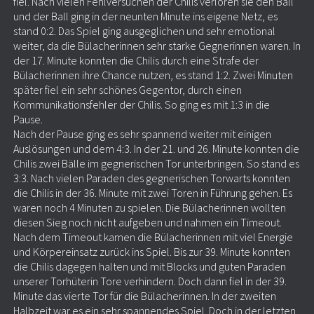
fiel. Nach vielen Fehlversuchen der Chilis verloren sie den Ball
und der Ball ging in der neunten Minute ins eigene Netz, es
stand 0:2. Das Spiel ging ausgeglichen und sehr emotional
weiter, da die Bülacherinnen sehr starke Gegnerinnen waren. In
der 17. Minute konnten die Chilis durch eine Strafe der
Bülacherinnen ihre Chance nutzen, es stand 1:2. Zwei Minuten
später fiel ein sehr schönes Gegentor, durch einen
Kommunikationsfehler der Chilis. So ging es mit 1:3 in die
Pause.
Nach der Pause ging es sehr spannend weiter mit einigen
Auslösungen und dem 4:3. In der 21. und 26. Minute konnten die
Chilis zwei Bälle im gegnerischen Tor unterbringen. So stand es
3:3. Nach vielen Paraden des gegnerischen Torwarts konnten
die Chilis in der 36. Minute mit zwei Toren in Führung gehen. Es
waren noch 4 Minuten zu spielen. Die Bülacherinnen wollten
diesen Sieg noch nicht aufgeben und nahmen ein Timeout.
Nach dem Timeout kamen die Bülacherinnen mit viel Energie
und Körpereinsatz zurück ins Spiel. Bis zur 39. Minute konnten
die Chilis dagegen halten und mit Blocks und guten Paraden
unserer Torhüterin Tore verhindern. Doch dann fiel in der 39.
Minute das vierte Tor für die Bülacherinnen. In der zweiten
Halbzeit war es ein sehr spannendes Spiel. Doch in der letzten