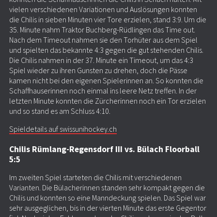
vielen verschiedenen Variationen und Auslösungen konnten
die Chilis in sieben Minuten vier Tore erzielen, stand 3:9. Um die
35. Minute nahm Traktor Buchberg-Rüdlingen das Time out.
Nach dem Timeout nahmen sie den Torhüter aus dem Spiel
und spielten das bekannte 4:3 gegen die gut stehenden Chilis.
Die Chilis nahmen in der 37. Minute ein Timeout, um das 4:3
Spiel wieder zu ihren Gunsten zu drehen, doch die Pässe
kamen nicht bei den eigenen Spielerinnen an. So konnten die
Schaffhauserinnen noch einmal ins leere Netz treffen. In der
letzten Minute konnten die Zürcherinnen noch ein Tor erzielen
und so stand es am Schluss 4:10.
Spieldetails auf swissunihockey.ch
Chilis Rümlang-Regensdorf III vs. Bülach Floorball
5:5
Im zweiten Spiel starteten die Chilis mit verschiedenen
Varianten. Die Bülacherinnen standen sehr kompakt gegen die
Chilis und konnten so eine Manndeckung spielen. Das Spiel war
sehr ausgeglichen, bis in der vierten Minute das erste Gegentor