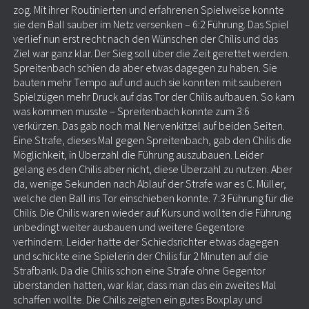
zog. Mit ihrer Routinierten und erfahrenen Spielweise konnte
sie den Ball sauber im Netz versenken – 6:2 Führung. Das Spiel
verlief nun erst recht nach den Wünschen der Chilis und das
Ziel war ganz klar. Der Sieg soll über die Zeit gerettet werden.
Spreitenbach schien da aber etwas dagegen zu haben. Sie
bauten mehr Tempo auf und auch sie konnten mit sauberen
Spielzügen mehr Druck auf das Tor der Chilis aufbauen. So kam
was kommen musste – Spreitenbach konnte zum 3:6
verkürzen. Das gab noch mal Nervenkitzel auf beiden Seiten.
Eine Strafe, dieses Mal gegen Spreitenbach, gab den Chilis die
Möglichkeit, in Überzahl die Führung auszubauen. Leider
gelang es den Chilis aber nicht, diese Überzahl zu nutzen. Aber
da, wenige Sekunden nach Ablauf der Strafe war es C. Müller,
welche den Ball ins Tor einschieben konnte. 7:3 Führung für die
Chilis. Die Chilis waren wieder auf Kurs und wollten die Führung
unbedingt weiter ausbauen und weitere Gegentore
verhindern. Leider hatte der Schiedsrichter etwas dagegen
und schickte eine Spielerin der Chilis für 2 Minuten auf die
Strafbank. Da die Chilis schon eine Strafe ohne Gegentor
überstanden hatten, war klar, dass man das ein zweites Mal
schaffen wollte. Die Chilis zeigten ein gutes Boxplay und