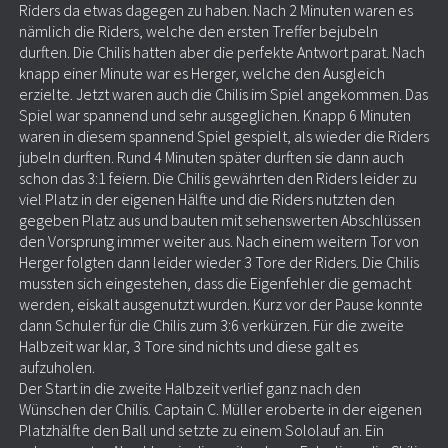
Riders da etwas dagegen zu haben. Nach 2 Minuten waren es
nämlich die Riders, welche den ersten Treffer bejubeln
durften. Die Chilis hatten aber die perfekte Antwort parat. Nach
knapp einer Minute war es Herger, welche den Ausgleich
erzielte. Jetzt waren auch die Chilis im Spiel angekommen. Das
Spiel war spannend und sehr ausgeglichen. Knapp 6 Minuten
waren in diesem spannend Spiel gespielt, als wieder die Riders
jubeln durften. Rund 4 Minuten später durften sie dann auch
schon das 3:1 feiern. Die Chilis gewährten den Riders leider zu
viel Platz in der eigenen Hälfte und die Riders nutzten den
gegeben Platz aus und bauten mit sehenswerten Abschlüssen
den Vorsprung immer weiter aus. Nach einem weitern Tor von
Herger folgten dann leider wieder 3 Tore der Riders. Die Chilis
mussten sich eingestehen, dass die Eigenfehler die gemacht
werden, eiskalt ausgenutzt wurden. Kurz vor der Pause konnte
dann Schuler für die Chilis zum 3:6 verkürzen. Für die zweite
Halbzeit war klar, 3 Tore sind nichts und diese galt es
aufzuholen.
Der Start in die zweite Halbzeit verlief ganz nach den
Wünschen der Chilis. Captain C. Müller eroberte in der eigenen
Platzhälfte den Ball und setzte zu einem Sololauf an. Ein