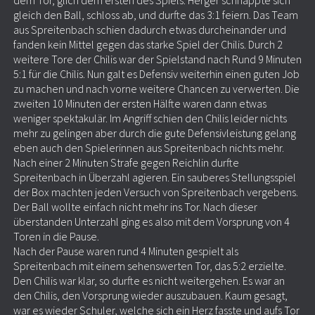
dem Tor, glich dem ersten des Spiels. Herger schnappte sich
gleich den Ball, schloss ab, und durfte das 3:1 feiern. Das Team
aus Spreitenbach schien dadurch etwas durcheinander und
fanden kein Mittel gegen das starke Spiel der Chilis. Durch 2
weitere Tore der Chilis war der Spielstand nach Rund 9 Minuten
5:1 für die Chilis. Nun galt es Defensiv weiterhin einen guten Job
zu machen und nach vorne weitere Chancen zu verwerten. Die
zweiten 10 Minuten der ersten Hälfte waren dann etwas
weniger spektakulär. Im Angriff schien den Chilis leider nichts
mehr zu gelingen aber durch die gute Defensivleistung gelang
eben auch den Spielerinnen aus Spreitenbach nichts mehr.
Nach einer 2 Minuten Strafe gegen Reichlin durfte
Spreitenbach in Überzahl agieren. Ein sauberes Stellungsspiel
der Box machten jeden Versuch von Spreitenbach vergebens.
Der Ball wollte einfach nicht mehr ins Tor. Nach dieser
überstanden Unterzahl ging es also mit dem Vorsprung von 4
Toren in die Pause.
Nach der Pause waren rund 4 Minuten gespielt als
Spreitenbach mit einem sehenswerten Tor, das 5:2 erzielte.
Den Chilis war klar, so durfte es nicht weitergehen. Es war an
den Chilis, den Vorsprung wieder auszubauen. Kaum gesagt,
war es wieder Schuler, welche sich ein Herz fasste und aufs Tor