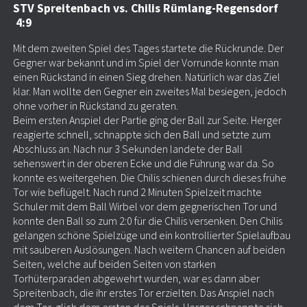
STV Spreitenbach vs. Chilis Rümlang-Regensdorf
4:9
Mit dem zweiten Spiel des Tages startete die Rückrunde. Der
Gegner war bekannt und im Spiel der Vorrunde konnte man
einen Rückstand in einen Sieg drehen. Natürlich war das Ziel
klar. Man wollte den Gegner ein zweites Mal besiegen, jedoch
ohne vorher in Rückstand zu geraten.
Beim ersten Anspiel der Partie ging der Ball zur Seite. Herger
reagierte schnell, schnappte sich den Ball und setzte zum
Abschluss an. Nach nur 3 Sekunden landete der Ball
sehenswert in der oberen Ecke und die Führung war da. So
konnte es weitergehen. Die Chilis schienen durch dieses frühe
Tor wie beflügelt. Nach rund 2 Minuten Spielzeit machte
Schuler mit dem Ball Wirbel vor dem gegnerischen Tor und
konnte den Ball so zum 2:0 für die Chilis versenken. Den Chilis
gelangen schöne Spielzüge und ein kontrollierter Spielaufbau
mit sauberen Auslösungen. Nach weitern Chancen auf beiden
Seiten, welche auf beiden Seiten von starken
Torhüterparaden abgewehrt wurden, war es dann aber
Spreitenbach, die ihr erstes Tor erzielten. Das Anspiel nach