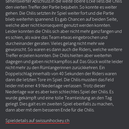
sehenswerter Abschluss in die weite obere Ecke liess die Chilis
den vierten Treffer der Partie bejubeln. So konnte es weiter
gehen. Die Chilis setzten ihr Spiel weiter fort und die Partie
blieb weiterhin spannend. Es gab Chancen auf beiden Seite,
welche aber nicht konsequent genutzt werden konnten.
Leider konnten die Chilis sich aber nicht mehr ganz fangen und
es schien, als wäre das Team etwas eingebrochen und
durcheinander geraten. Vieles gelang nicht mehr wie
gewünscht. So waren es dann auch die Riders, welche weitere
Treffer erzielen konnten. Die Chilis hielten aber weiterhin
dagegen und gaben nicht kampflos auf. Das Glück wollte leider
nicht mehr zu den Rümlangerinnen zurückkehren. Ein
Doppelschlag innerhalb von 40 Sekunden der Riders waren
dann die letzten Tore im Spiel. Die Chilis mussten das Feld
leider mit einer 4:9 Niederlage verlassen. Trotz dieser
Niederlage war es aber kein schlechtes Spiel der Chilis. Es
wurde gekämpft und eine tolle Teamleistung an den Tag
gelegt. Dies galt es im zweiten Spiel ebenfalls zu machen,
dann aber mit dem besseren Ende für die Chilis.
Spieldetails auf swissunihockey.ch