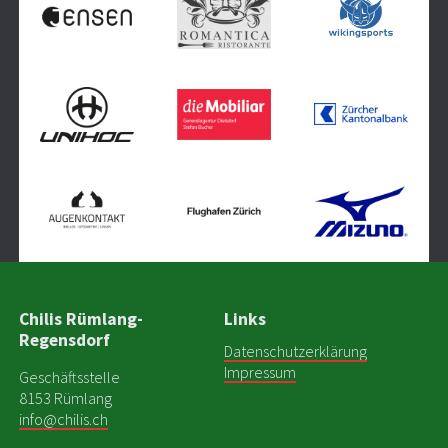
Chilis Rümlang-
Links
Regensdorf
Datenschutzerklärung
Impressum
Geschäftsstelle
8153 Rümlang
info@chilis.ch