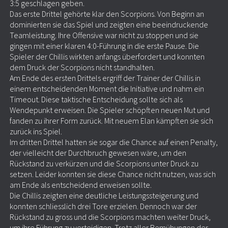
3:5 geschlagen geben.
Das erste Drittel gehörte klar den Scorpions. Von Beginn an
dominierten sie das Spiel und zeigten eine beeindruckende
Teamleistung. Ihre Offensive war nicht zu stoppen und sie
gingen mit einer klaren 4:0-Führung in die erste Pause. Die
Spieler der Chillis wirkten anfangs überfordert und konnten
dem Druck der Scorpions nicht standhalten.
Am Ende des ersten Drittels ergriff der Trainer der Chillis in
einem entscheidenden Moment die Initiative und nahm ein
Timeout. Diese taktische Entscheidung sollte sich als
Wendepunkt erweisen. Die Spieler schöpften neuen Mut und
fanden zu ihrer Form zurück. Mit neuem Elan kämpften sie sich
zurück ins Spiel.
Im dritten Drittel hatten sie sogar die Chance auf einen Penalty,
der vielleicht der Durchbruch gewesen wäre, um den
Rückstand zu verkürzen und die Scorpions unter Druck zu
setzen. Leider konnten sie diese Chance nicht nutzen, was sich
am Ende als entscheidend erweisen sollte.
Die Chillis zeigten eine deutliche Leistungssteigerung und
konnten schliesslich drei Tore erzielen. Dennoch war der
Rückstand zu gross und die Scorpions machten weiter Druck,
um ihre Führung zu verteidigen. Trotz aller Bemühungen der