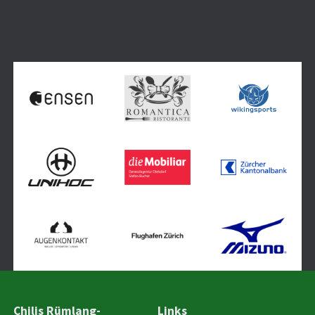
Chilis Rümlang-
Links