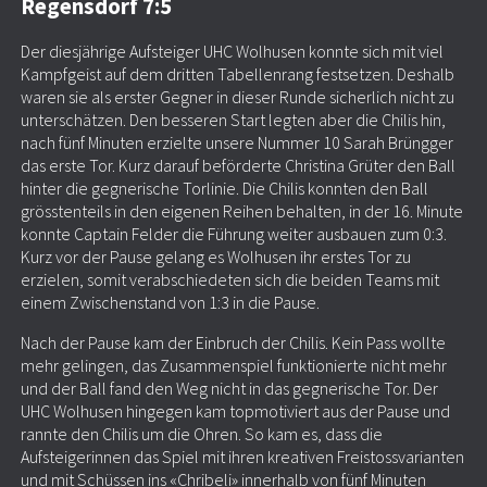
Regensdorf 7:5
Der diesjährige Aufsteiger UHC Wolhusen konnte sich mit viel
Kampfgeist auf dem dritten Tabellenrang festsetzen. Deshalb
waren sie als erster Gegner in dieser Runde sicherlich nicht zu
unterschätzen. Den besseren Start legten aber die Chilis hin,
nach fünf Minuten erzielte unsere Nummer 10 Sarah Brüngger
das erste Tor. Kurz darauf beförderte Christina Grüter den Ball
hinter die gegnerische Torlinie. Die Chilis konnten den Ball
grösstenteils in den eigenen Reihen behalten, in der 16. Minute
konnte Captain Felder die Führung weiter ausbauen zum 0:3.
Kurz vor der Pause gelang es Wolhusen ihr erstes Tor zu
erzielen, somit verabschiedeten sich die beiden Teams mit
einem Zwischenstand von 1:3 in die Pause.
Nach der Pause kam der Einbruch der Chilis. Kein Pass wollte
mehr gelingen, das Zusammenspiel funktionierte nicht mehr
und der Ball fand den Weg nicht in das gegnerische Tor. Der
UHC Wolhusen hingegen kam topmotiviert aus der Pause und
rannte den Chilis um die Ohren. So kam es, dass die
Aufsteigerinnen das Spiel mit ihren kreativen Freistossvarianten
und mit Schüssen ins «Chribeli» innerhalb von fünf Minuten