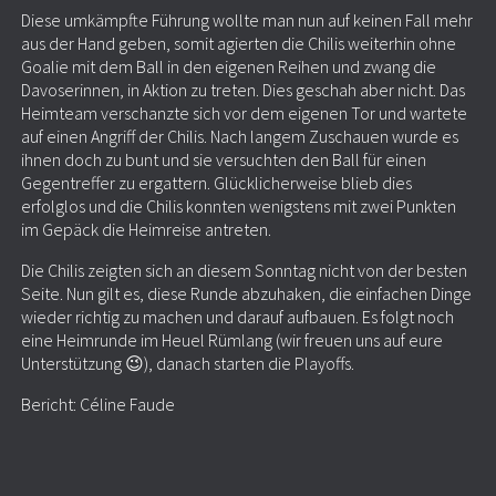
Diese umkämpfte Führung wollte man nun auf keinen Fall mehr
aus der Hand geben, somit agierten die Chilis weiterhin ohne
Goalie mit dem Ball in den eigenen Reihen und zwang die
Davoserinnen, in Aktion zu treten. Dies geschah aber nicht. Das
Heimteam verschanzte sich vor dem eigenen Tor und wartete
auf einen Angriff der Chilis. Nach langem Zuschauen wurde es
ihnen doch zu bunt und sie versuchten den Ball für einen
Gegentreffer zu ergattern. Glücklicherweise blieb dies
erfolglos und die Chilis konnten wenigstens mit zwei Punkten
im Gepäck die Heimreise antreten.
Die Chilis zeigten sich an diesem Sonntag nicht von der besten
Seite. Nun gilt es, diese Runde abzuhaken, die einfachen Dinge
wieder richtig zu machen und darauf aufbauen. Es folgt noch
eine Heimrunde im Heuel Rümlang (wir freuen uns auf eure
Unterstützung 😉), danach starten die Playoffs.
Bericht: Céline Faude