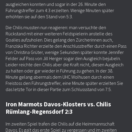
ausgleichen konnten und sogar in der 26. Minute den
Führungstreffer zum 4:3 erzielten. Wenige Minuten später
erhöhten sie auf den Stand von 5:3.
Die Chilis mussten nun reagieren: man versuchte den
Rückstand mit einer weiteren Feldspielerin anstelle des
Goalies aufzuholen. Dies gelang den Zürcherinnen auch,
Franziska Richter erzielte den Anschlusstreffer durch einen Pass
von Christina Grüter, wenige Sekunden später konnte Jennifer
Felder auf Pass von Jill Herger sogar den Ausgleich bejubeln.
Leider reichte den Chilis aber die Kraft nicht, diesen Ausgleich
zu halten oder gar wieder in Führung zu gehen. In der 38.
Minute gelang abermals dem UHC Wolhusen durch einen
Freistoss den Führungstreffer, eine Minute später erzielten Sie
das letzte Tor in dieser Partie zum Schlussstand von 7:5.
Iron Marmots Davos-Klosters vs. Chilis
Rümlang-Regensdorf 2:3
Im zweiten Spiel trafen die Chilis auf die Heimmannschaft
Davos. Es galt das erste Spiel zu vergessen und im zweiten