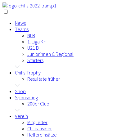
News
Teams
NLB
1. Liga KF
U21 B
Juniorinnen C Regional
Starters
Chilis-Trophy
Resultate früher
Shop
Sponsoring
200er Club
Verein
Mitglieder
Chilis Insider
Helfereinsätze