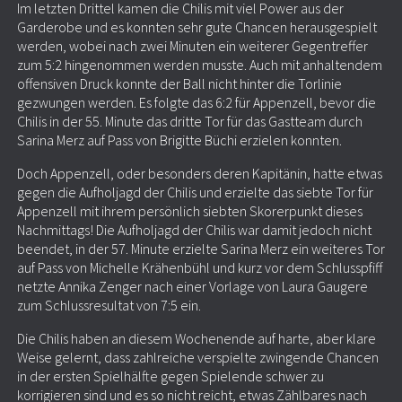
Im letzten Drittel kamen die Chilis mit viel Power aus der
Garderobe und es konnten sehr gute Chancen herausgespielt
werden, wobei nach zwei Minuten ein weiterer Gegentreffer
zum 5:2 hingenommen werden musste. Auch mit anhaltendem
offensiven Druck konnte der Ball nicht hinter die Torlinie
gezwungen werden. Es folgte das 6:2 für Appenzell, bevor die
Chilis in der 55. Minute das dritte Tor für das Gastteam durch
Sarina Merz auf Pass von Brigitte Büchi erzielen konnten.
Doch Appenzell, oder besonders deren Kapitänin, hatte etwas
gegen die Aufholjagd der Chilis und erzielte das siebte Tor für
Appenzell mit ihrem persönlich siebten Skorerpunkt dieses
Nachmittags! Die Aufholjagd der Chilis war damit jedoch nicht
beendet, in der 57. Minute erzielte Sarina Merz ein weiteres Tor
auf Pass von Michelle Krähenbühl und kurz vor dem Schlusspfiff
netzte Annika Zenger nach einer Vorlage von Laura Gaugere
zum Schlussresultat von 7:5 ein.
Die Chilis haben an diesem Wochenende auf harte, aber klare
Weise gelernt, dass zahlreiche verspielte zwingende Chancen
in der ersten Spielhälfte gegen Spielende schwer zu
korrigieren sind und es so nicht reicht, etwas Zählbares nach