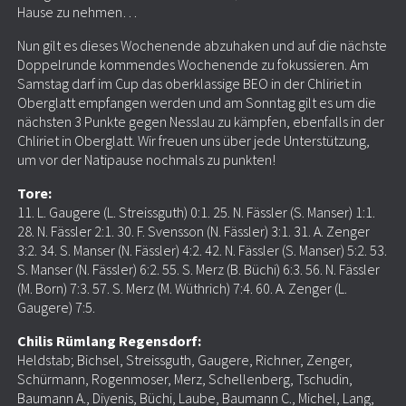
Hause zu nehmen…
Nun gilt es dieses Wochenende abzuhaken und auf die nächste
Doppelrunde kommendes Wochenende zu fokussieren. Am
Samstag darf im Cup das oberklassige BEO in der Chliriet in
Oberglatt empfangen werden und am Sonntag gilt es um die
nächsten 3 Punkte gegen Nesslau zu kämpfen, ebenfalls in der
Chliriet in Oberglatt. Wir freuen uns über jede Unterstützung,
um vor der Natipause nochmals zu punkten!
Tore:
11. L. Gaugere (L. Streissguth) 0:1. 25. N. Fässler (S. Manser) 1:1.
28. N. Fässler 2:1. 30. F. Svensson (N. Fässler) 3:1. 31. A. Zenger
3:2. 34. S. Manser (N. Fässler) 4:2. 42. N. Fässler (S. Manser) 5:2. 53.
S. Manser (N. Fässler) 6:2. 55. S. Merz (B. Büchi) 6:3. 56. N. Fässler
(M. Born) 7:3. 57. S. Merz (M. Wüthrich) 7:4. 60. A. Zenger (L.
Gaugere) 7:5.
Chilis Rümlang Regensdorf:
Heldstab; Bichsel, Streissguth, Gaugere, Richner, Zenger,
Schürmann, Rogenmoser, Merz, Schellenberg, Tschudin,
Baumann A., Diyenis, Büchi, Laube, Baumann C., Michel, Lang,