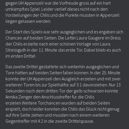
gegen UH Appenzell war die Vorfreude gross auf ein hart
umkämpftes Spiel. Leider verlief dieses nicht nach den
Vorstellungen der Chilis und die Punkte mussten in Appenzell
liegen gelassen werden.
Der Start des Spiels war sehr ausgeglichen und es ergaben sich
Chancen auf beiden Seiten. Die Lettin Laura Gaugere im Dress
der Chilis erzielte nach einer schönen Vorlage von Laura
Streissguth in der 11. Minute das erste Tor. Dabei blieb es auch
im ersten Drittel.
Das zweite Drittel gestaltete sich weiterhin ausgeglichen und
Tore hätten auf beiden Seiten fallen können. In der 25. Minute
konnte der UH Appenzell den Ausgleich erzielen und mit zwei
weiteren Toren bis zur Spielhälfte auf 3:1 davonziehen. Nur 13
Sekunden nach dem dritten Tor der gelb-schwarzen konnte
Annika Zenger den Anschlusstreffer für die Chilis
erzielen.Weitere Torchancen wurden auf beiden Seiten
erspielt, doch leider konnten die Chilis das Glück nicht genug
auf ihre Seite ziehen und mussten nach einem weiteren
Gegentreffer mit 4:2 in die zweite Drittelspause.