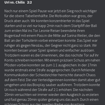
Uri vs. Chilis 2:2
Nach nur einem Spiel Pause war jetzt ein Sieg noch wichtiger
für die obere Tabellenhälfte. Die Motivation war gross, der
Druck aber auch. Wir konnten konzentrierter in das Spiel
starten und so viel nur kapp 2min nach dem Startpfiff der Ball
zum ersten Mal ins Tor. Leonie Reiser beendete ihren
Bogenlauf mit einem Pass in die Mitte auf Sarina Weiler, die den
Ball an der Torhüterin vorbei einnetzen konnte. Das Spiel war
ruhiger als gegen Nesslau, der Gegner nicht ganz so stark. Wir
konnten besser unser Spiel spielen und einfacher auslösen.
Trotzdem waren es die Urnerinnen, die das nächste Tor auf ihr
Konto schreiben konnten. Mit einem präzisen Schuss am nahen
Pfosten vorbei konnten sie zum 1:1 ausgleichen. In der 17min
wurde erstmals eine Strafe ausgesprochen. Durch fehlende
Kommunikation der Schiedsrichter herrschte danach Chaos
auf dem Feld. Die vier Verteidigerinnen konnten damit aber gut
umgehen und das Boxplay sauber ausführen. Trotzdem konnte
Uri noch während der Strafe auf 2:1 erhöhen. Die nächsten
20min versuchten wir immer wieder den Ausgleich zu erzielen
und fast genau 20min später gelang uns das auch. Durch einen
schönen Schuss aus der zweiten Reihe von Anastasia