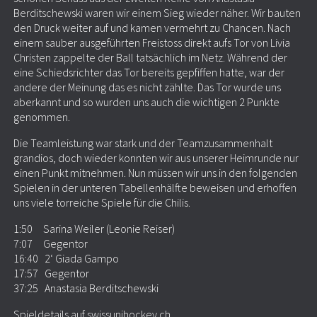
Berditschewski waren wir einem Sieg wieder näher. Wir bauten
den Druck weiter auf und kamen vermehrt zu Chancen. Nach
einem sauber ausgeführten Freistoss direkt aufs Tor von Livia
Christen zappelte der Ball tatsächlich im Netz. Während der
eine Schiedsrichter das Tor bereits gepfiffen hatte, war der
andere der Meinung das es nicht zählte. Das Tor wurde uns
aberkannt und so wurden uns auch die wichtigen 2 Punkte
genommen.
Die Teamleistung war stark und der Teamzusammenhalt
grandios, doch wieder konnten wir aus unserer Heimrunde nur
einen Punkt mitnehmen. Nun müssen wir uns in den folgenden
Spielen in der unteren Tabellenhälfte beweisen und erhoffen
uns viele torreiche Spiele für die Chilis.
1:50 Sarina Weiler (Leonie Reiser)
7:07 Gegentor
16:40 2‘ Giada Gampo
17:57 Gegentor
37:25 Anastasia Berditschewski
Spieldetails auf swissunihockey.ch