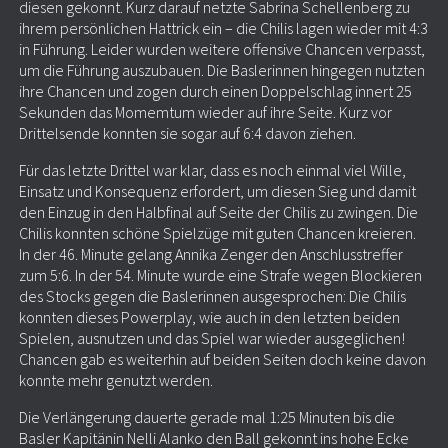
diesen gekonnt. Kurz darauf netzte Sabrina Schellenberg zu
ihrem persönlichen Hattrick ein – die Chilis lagen wieder mit 4:3
in Führung. Leider wurden weitere offensive Chancen verpasst,
um die Führung auszubauen. Die Baslerinnen hingegen nutzten
ihre Chancen und zogen durch einen Doppelschlag innert 25
Sekunden das Momemtum wieder auf ihre Seite. Kurz vor
Drittelsende konnten sie sogar auf 6:4 davon ziehen.
Für das letzte Drittel war klar, dass es noch einmal viel Wille,
Einsatz und Konsequenz erfordert, um diesen Sieg und damit
den Einzug in den Halbfinal auf Seite der Chilis zu zwingen. Die
Chilis konnten schöne Spielzüge mit guten Chancen kreieren.
In der 46. Minute gelang Annika Zenger den Anschlusstreffer
zum 5:6. In der 54. Minute wurde eine Strafe wegen Blockieren
des Stocks gegen die Baslerinnen ausgesprochen: Die Chilis
konnten dieses Powerplay, wie auch in den letzten beiden
Spielen, ausnutzen und das Spiel war wieder ausgeglichen!
Chancen gab es weiterhin auf beiden Seiten doch keine davon
konnte mehr genutzt werden.
Die Verlängerung dauerte gerade mal 1:25 Minuten bis die
Basler Kapitänin Nelli Alanko den Ball gekonnt ins hohe Ecke