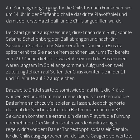
Am Sonntagmorgen gings für die Chilis los nach Frankreich, wo
um 14 Uhr in der Pfaffenholzhalle das dritte Playoffspiel und
damit der erste Matchball für die Chilis angepfiffen wurde.
Der Start gelang ausgezeichnet, direkt nach dem Bully konnte
Sabrina Schellenberg den Ball abfangen und nach fünf
Sekunden Spielzeit das Skore eröffnen. Nur einen Einsatz
später erhöhte Sie nach einem schönen Lauf ums Tor bereits
zum 2:0! Danach kehrte etwas Ruhe ein und die Baslerinnen
waren langsam im Spiel angekommen. Aufgrund von zwei
Zuteilungsfehlern auf Seiten der Chilis konnten sie in der 11.
und 16. Minute auf 2:2 ausgleichen.
Das zweite Drittel startete somit wieder auf Null, die Kräfte
wurden gebündelt um einen neuen Impuls zu setzen und die
Baslerinnen nicht zu viel spielen zu lassen. Jedoch gehörte
diesmal der Start ins Drittel den Baslerinnen: nach nur 37
Sekunden konnten sie erstmals in diesen Playoffs die Führung
übernehmen. Drei Minuten später wurde Annika Zenger
regelwidrig vor dem Basler Tor gestoppt, sodass ein Penalty
für die Chilis ausgesprochen wurde: Laura Gaugere verwertete