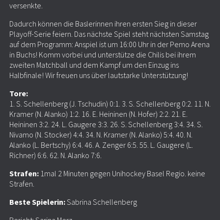
versenkte.
Dadurch können die Baslerinnen ihren ersten Sieg in dieser
Playoff-Serie feiern. Das nächste Spiel steht nächsten Samstag
auf dem Programm: Anspiel ist um 16:00 Uhr in der Pemo Arena
in Buchs! Komm vorbei und unterstütze die Chilis bei ihrem
zweiten Matchball und dem Kampf um den Einzug ins
Halbfinale! Wir freuen uns über lautstarke Unterstützung!
Tore:
1. S. Schellenberg (J. Tschudin) 0:1. 3. S. Schellenberg 0:2. 11. N.
Kramer (N. Alanko) 1:2. 16. E. Heininen (N. Hofer) 2:2. 21. E.
Heininen 3:2. 24. L. Gaugere 3:3. 26. S. Schellenberg 3:4. 34. S.
Nivamo (N. Stocker) 4:4. 34. N. Kramer (N. Alanko) 5:4. 40. N.
Alanko (L. Bertschy) 6:4. 46. A. Zenger 6:5. 55. L. Gaugere (L.
Richner) 6:6. 62. N. Alanko 7:6.
Strafen:
1mal 2 Minuten gegen Unihockey Basel Regio. keine
Strafen.
Beste Spielerin:
Sabrina Schellenberg