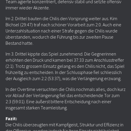
Team agierte konzentriert, defensiv stabil und setzte offensiv
immer wieder Akzente.
Im 2. Drittel bauten die Chilis den Vorsprung weiter aus. Kim
Bichsel (29:47) traf nach schöner Vorarbeit zum 2:0. Auch eine
Unterzahlsituation nach einer Strafe gegen die Chilis wurde
überstanden, wodurch die Führung bis zur zweiten Pause
Bestand hatte.
Im 3. Drittel kippte das Spiel zunehmend. Die Gegnerinnen
erhöhten den Druck und kamen bei 37:33 zum Anschlusstreffer
(2:1). Trotz grossem Einsatz gelang es den Chilis nicht, das Spiel
frühzeitig zu entscheiden. In der Schlussphase fiel schliesslich
der Ausgleich zum 2:2 (53:37), was die Verlängerung erzwang.
In der Overtime versuchten die Chilis nochmals alles, doch kurz
vor Ablauf der Verlängerung fiel das entscheidende Tor zum
2:3 (59:01). Eine äußerst bittere Entscheidung nach einer
insgesamt starken Teamleistung.
Fazit:
Die Chilis überzeugten mit Kampfgeist, Struktur und Effizienz in
der Offensive, wurden jedoch für ihren Einsatz nicht belohnt.