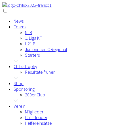
News
Teams
NLB
1. Liga KF
U21 B
Juniorinnen C Regional
Starters
Chilis-Trophy
Resultate früher
Shop
Sponsoring
200er Club
Verein
Mitglieder
Chilis Insider
Helfereinsätze