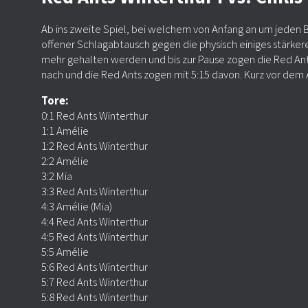
Ab ins zweite Spiel, bei welchem von Anfang an um jeden B
offener Schlagabtausch gegen die physisch einiges stärkere
mehr gehalten werden und bis zur Pause zogen die Red Ants 
nach und die Red Ants zogen mit 5:15 davon. Kurz vor dem Ab
Tore:
0:1 Red Ants Winterthur
1:1 Amélie
1:2 Red Ants Winterthur
2:2 Amélie
3:2 Mia
3:3 Red Ants Winterthur
4:3 Amélie (Mia)
4:4 Red Ants Winterthur
4:5 Red Ants Winterthur
5:5 Amélie
5:6 Red Ants Winterthur
5:7 Red Ants Winterthur
5:8 Red Ants Winterthur