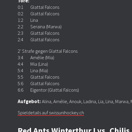
Tore:
0:1 Glattal Falcons
0:2 Glattal Falcons
1:2 Lina
2:2 Seraina (Marwa)
2:3 Glattal Falcons
2:4 Glattal Falcons
2’ Strafe gegen Glattal Falcons
3:4 Amélie (Mia)
4:4 Mia (Lina)
5:4 Lina (Mia)
5:5 Glattal Falcons
5:6 Glattal Falcons
6:6 Eigentor (Glattal Falcons)
Aufgebot:
Alina, Amélie, Anouk, Ladina, Lia, Lina, Marwa, 
Spieldetails auf swissunihockey.ch
Red Ants Winterthur I vs. Chil