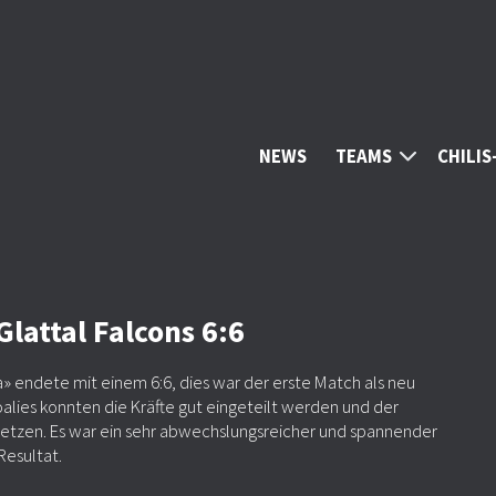
NEWS
TEAMS
CHILI
lattal Falcons 6:6
ga» endete mit einem 6:6, dies war der erste Match als neu
lies konnten die Kräfte gut eingeteilt werden und der
bsetzen. Es war ein sehr abwechslungsreicher und spannender
Resultat.